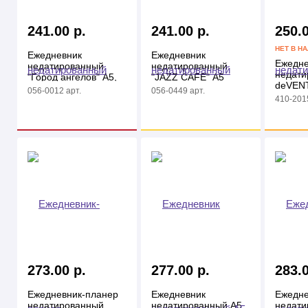
241.00 р.
241.00 р.
250.0
НЕТ В Н
Ежедневник
Ежедневник
Ежедне
недатированный
недатированный
недати
"Город ангелов" А5,
"JAZZ CAFE" А5
deVENT
128л, линия
128л., глянц.кл.
056-0012 арт.
056-0449 арт.
А5, 320
410-2015
кожзам
273.00 р.
277.00 р.
283.0
Ежедневник-планер
Ежедневник
Ежедне
недатированный
недатированный А5,
недати