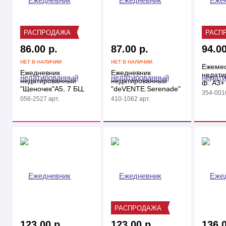
РАСПРОДАЖА
РАСП
86.00 р.
87.00 р.
94.00
НЕТ В НАЛИЧИИ
НЕТ В НАЛИЧИИ
Ежемес
Ежедневник
Ежедневник
недати
недатированный
недатированный
ф. А3+
"Щеночек"А5, 7 БЦ,
"deVENTE.Serenade"
354-0010
глянцевый
А5, 320стр, розовый,
056-2527 арт.
410-1062 арт.
перламутровый
РАСПРОДАЖА
123.00 р.
123.00 р.
136.0