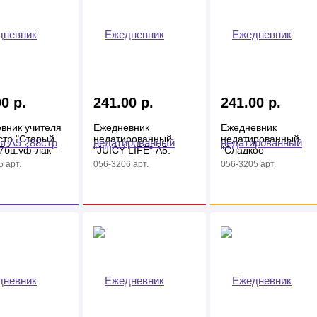
0 р.
241.00 р.
241.00 р.
вник учителя
Ежедневник
Ежедневник
стр "Старый
недатированный
недатированный
 7бц,уф-лак
"JUICY LIFE" А5,
"Сладкое
256стр, линия
настроение" А5,
 арт.
056-3206 арт.
056-3205 арт.
256стр, линия