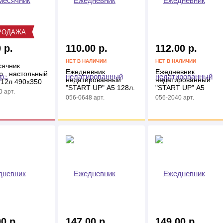
РОДАЖА
 р.
110.00 р.
112.00 р.
НЕТ В НАЛИЧИИ
НЕТ В НАЛИЧИИ
ячник
Ежедневник
Ежедневник
р., настольный
недатированный
недатированный
 12л 490х350
"START UP" А5 128л.
"START UP" А5
 арт.
глянц. кл.
глянцевый клетка
056-0648 арт.
056-2040 арт.
7БЦ
0 р.
147.00 р.
149.00 р.