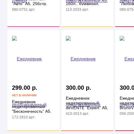
"Авто" А5, 256стр.
160л., бумвинил,
"Любов
7БЦ
OfficeSpace, черный
256стр
080-0751 арт.
113-2033 арт.
080-0754
299.00 р.
300.00 р.
300.0
НЕТ В НАЛИЧИИ
Ежедневник
Ежедне
Ежедневник
недатированный
недати
недатированный
deVENTE "Expert" А5,
BrunoVi
"Бесконечность" А5,
320стр, розовый,
"VELVE
410-2013 арт.
056-2505
80 л., тв. переплёт
кожзам
салато
172-2810 арт.
7БЦ