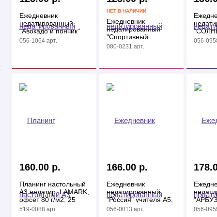
НЕТ В НАЛИЧИИ
Ежедневник
Ежедне
Ежедневник
недатированный
недати
недатированный
"Авокадо и пончик"
"СОЛН
"Спортивный
А5, глянцевый клетка
КАКТУС
056-1064 арт.
056-0958
автомобиль" А5,
глянц.к
080-0231 арт.
256стр, 7бц
160.00 р.
166.00 р.
178.0
Планинг настольный
Ежедневник
Ежедне
А3 недатир. LAMARK,
недатированный
недати
офсет 80 г/м2, 25
"Россия" учителя А5,
"АРБУЗ
листов, в пакете
128л, глян.лам.
256стр,
519-0088 арт.
056-0013 арт.
056-0959