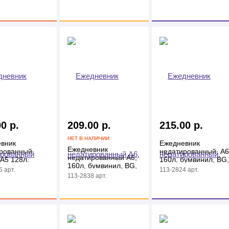
розовый
0 р.
209.00 р.
215.00 р.
НЕТ В НАЛИЧИИ
вник
Ежедневник
Ежедневник
рованный
недатированный, А6
недатированный A6,
А5 128л.
160л, бумвинил, BG,
160л, бумвинил, BG,
й
синий
 арт.
113-2824 арт.
зеленый
113-2838 арт.