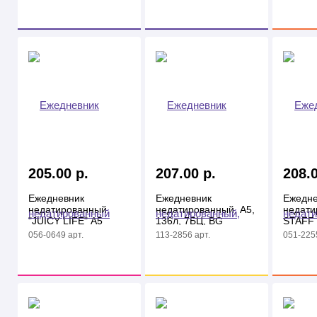
205.00 р.
207.00 р.
208.0
Ежедневник
Ежедневник
Ежедне
недатированный
недатированный, А5,
недати
"JUICY LIFE" А5
136л, 7БЦ, BG
STAFF 
128л. глянц. кл.
"Dream of"
красны
056-0649 арт.
113-2856 арт.
051-2255