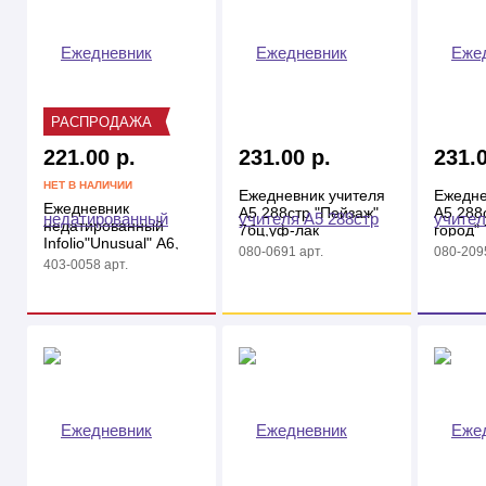
РАСПРОДАЖА
221.00 р.
231.00 р.
231.0
НЕТ В НАЛИЧИИ
Ежедневник учителя
Ежедне
Ежедневник
А5 288стр "Пейзаж"
А5 288
недатированный
7бц,уф-лак
город"
Infolio"Unusual" А6,
080-0691 арт.
080-2095
192стр, мяг.
403-0058 арт.
переплет, исск.
кожа,кнопка, спираль